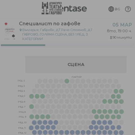
BG
Специалист по гафове
05 МАР
България, Габрово, ДТ Рачо Стоянов
,
ДТ
place
вто, 19:00 ч.
ГАБРОВО, ГОЛЯМА СЦЕНА, БЕЗ 1 РЕД, 3
90 минути
hourglass_empty
КАТЕГОРИИ
СЦЕНА
ПАРТЕР
РЕД 2
РЕД 3
РЕД 4
РЕД 5
РЕД 6
РЕД 7
РЕД 8
РЕД 9
РЕД 10
РЕД 11
РЕД 12