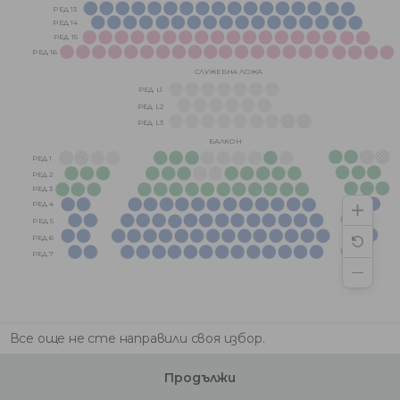
РЕД 13
РЕД 14
РЕД 15
РЕД 16
СЛУЖЕБНА ЛОЖА
РЕД L1
РЕД L2
РЕД L3
БАЛКОН
РЕД 1
РЕД 2
РЕД 3
РЕД 4
РЕД 5
РЕД 6
РЕД 7
Все още не сте направили своя избор.
Продължи