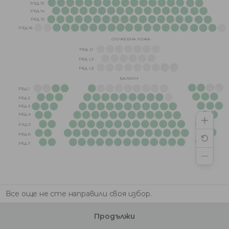
РЕД 13
РЕД 14
РЕД 15
РЕД 16
СЛУЖЕБНА ЛОЖА
РЕД L1
РЕД L2
РЕД L3
БАЛКОН
РЕД 1
РЕД 2
РЕД 3
РЕД 4
РЕД 5
РЕД 6
РЕД 7
Все още не сте направили своя избор.
Продължи