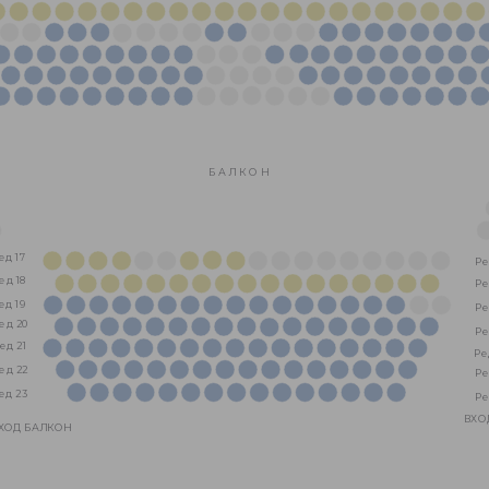
Б А Л К О Н
ед 17
Ре
ед 18
Ре
ед 19
Ре
ед 20
Ре
ед 21
Ре
ед 22
Ре
ед 23
Ре
ВХО
ХОД БАЛКОН