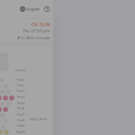
English
05 JUN
Thu, 07:00 pm
12+
80 minutes
directions_walk
hourglass_empty
ЧЕТНИ
Ред1
Ред2
Ред3
Ред4
Ред5
Ред6
Ред7
ВХОД ЗАЛА
Ред8
Ред9
Ред10