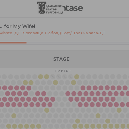
.. for My Wife!
govishte, ДТ Търговище Любов
,
(Copy) Голяма зала-ДТ
STAGE
П А Р Т Е Р