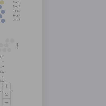
Ред11
Ред12
Рез13
Ред14
Ред15
Ложа
д17
д18
д19
д20
д21
д22
д23
Д БАЛКОН