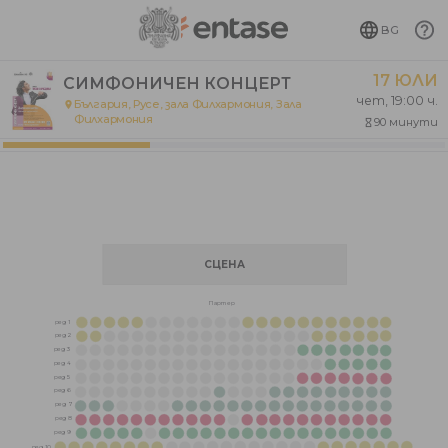
BG
17 ЮЛИ
СИМФОНИЧЕН КОНЦЕРТ
чет, 19:00 ч.
България, Русе, зала Филхармония
,
Зала
place
Филхармония
90 минути
hourglass_empty
СЦЕНА
Партер
ред 1
ред 2
ред 3
ред 4
ред 5
ред 6
ред 7
ред 8
ред 9
ред 10