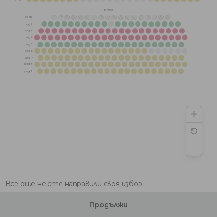
Балкон
ред 1
ред 2
ред 3
ред 4
ред 5
ред 6
ред 7
ред 8
ред 9
Все още не сте направили своя избор.
Продължи