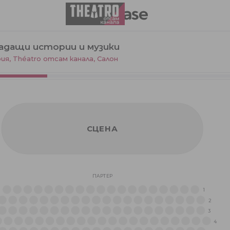
адащи истории и музики
ия, Théatro отсам канала
,
Салон
СЦЕНА
ПАРТЕР
1
2
3
4