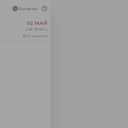
Български
02 МАЙ
съб, 19:30 ч.
120 минути
hourglass_empty