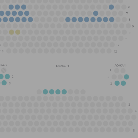
5
6
7
8
9
10
11
2
12
13
13
ЖА-2
ЛОЖА-1
БАЛКОН
1
1
2
2
3
3
1
2
3
5
6