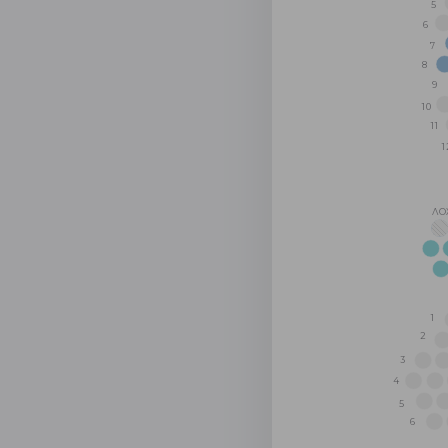
5
6
7
8
9
10
11
1
ЛО
1
2
3
4
5
6