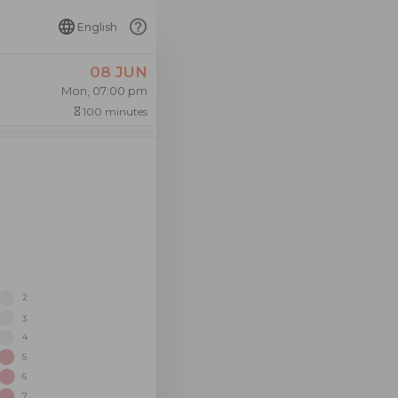
English
08 JUN
Mon, 07:00 pm
100 minutes
hourglass_empty
2
3
4
5
6
7