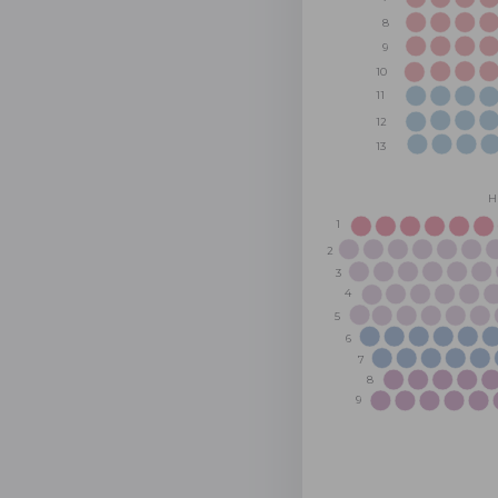
8
9
10
11
12
13
Н
1
2
3
4
5
6
7
8
9