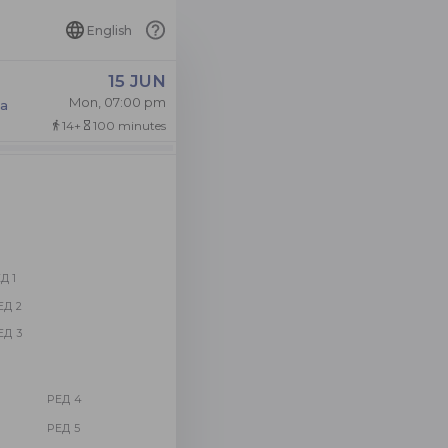
English
15 JUN
Mon, 07:00 pm
ла
14+
100 minutes
directions_walk
hourglass_empty
Д 1
ЕД 2
ЕД 3
РЕД 4
РЕД 5