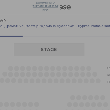
MAN
gas, Драматичен театър "Адриана Будевска" - Бургас
,
голама за
STAGE
РЕ
Р
Р