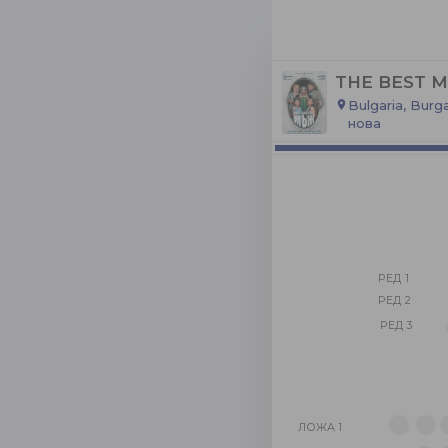
THE BEST 
Bulgaria, Bur
place
нова
РЕД 1
РЕД 2
РЕД 3
ЛОЖА 1