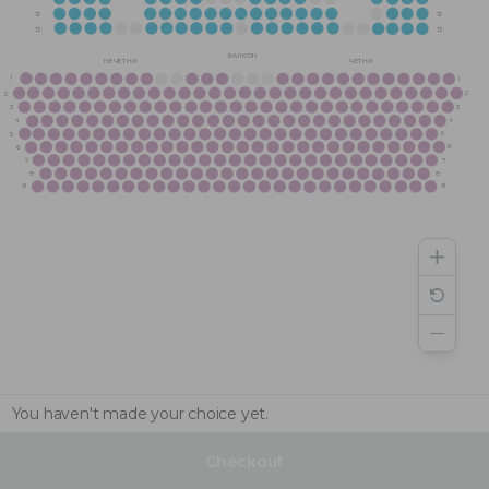
12
12
13
13
БАЛКОН
НЕЧЕТНИ
ЧЕТНИ
1
1
2
2
3
3
4
4
5
5
6
6
7
7
8
8
9
9
You haven't made your choice yet.
Checkout