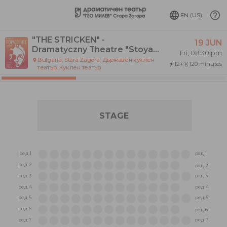
EN (US)
"THE STRICKEN" -
19 JUN
Dramatyczny Theatre "Stoyan
Fri, 08:30 pm
Bachvarov"
Bulgaria, Stara Zagora, Държавен куклен
place
12+
120 minutes
directions_walk
hourglass_empty
театър
,
Куклен театър
STAGE
ред 1
ред 1
ред 2
ред 2
ред 3
ред 3
ред 4
ред 4
ред 5
ред 5
ред 6
ред 6
ред 7
ред 7