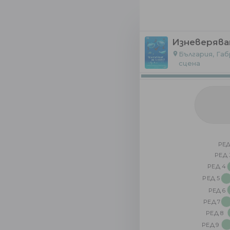
Изневерява
България, Га
place
сцена
РЕД
РЕД 
РЕД 4
РЕД 5
РЕД 6
РЕД 7
РЕД 8
РЕД 9