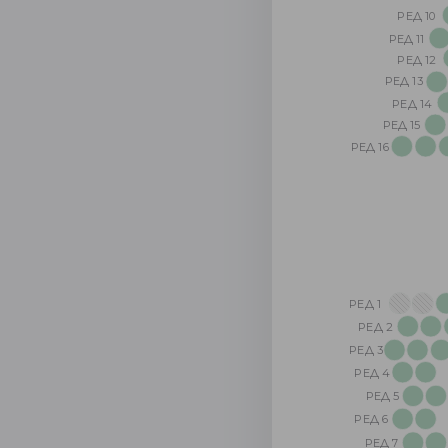
РЕД 10
РЕД 11
РЕД 12
РЕД 13
РЕД 14
РЕД 15
РЕД 16
РЕД 1
РЕД 2
РЕД 3
РЕД 4
РЕД 5
РЕД 6
РЕД 7