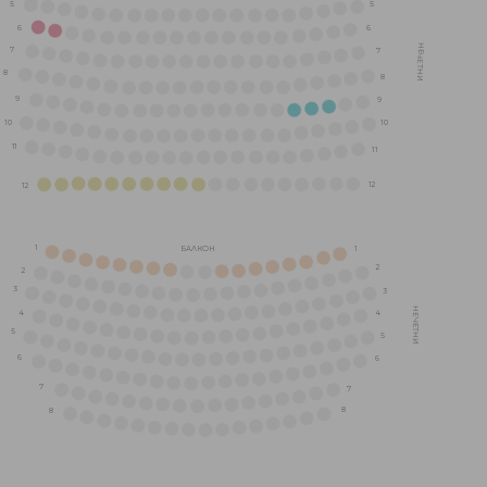
5
5
6
6
НЕЧЕТНИ
7
7
8
8
9
9
10
10
11
11
12
12
1
БАЛКОН
1
2
2
3
3
НЕЧЕТНИ
4
4
5
5
6
6
7
7
8
8