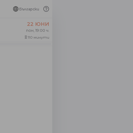
Български
22 ЮНИ
пон, 19:00 ч.
110 минути
hourglass_empty