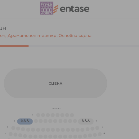
ин
веч, Драматичен театър
,
Основна сцена
СЦЕНА
ПАРТЕР
1
1
♿♿♿
♿♿♿
2
2
3
3
4
4