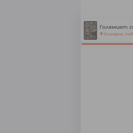
Големият с
България, Ло
place