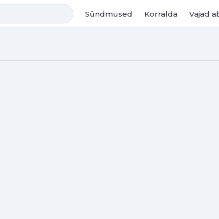
 духовните емблеми на града и заема достойно място в 
Sündmused
Korralda
Vajad a
е и автори в репертоара си, предлага представления 