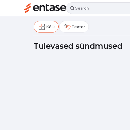
превърнал се е в една от
многообразието от жанров
Kõik
Teater
Tulevased sündmused