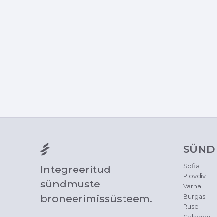
SÜND
Sofia
Integreeritud
Plovdiv
sündmuste
Varna
broneerimissüsteem.
Burgas
Ruse
Gabrovo