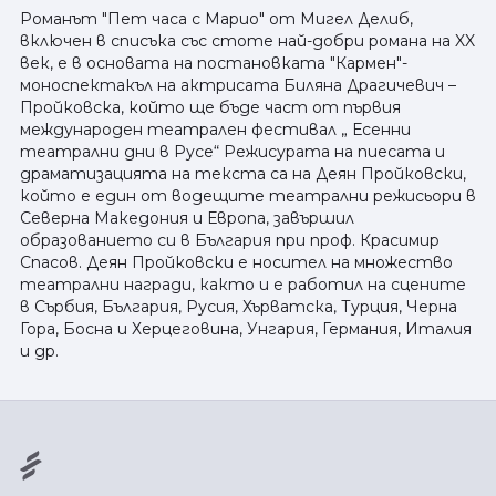
Романът "Пет часа с Марио" от Мигел Делиб,
включен в списъка със стоте най-добри романа на XX
век, е в основата на постановката "Кармен"-
моноспектакъл на актрисата Биляна Драгичевич –
Пройковска, който ще бъде част от първия
международен театрален фестивал „ Есенни
театрални дни в Русе“ Режисурата на пиесата и
драматизацията на текста са на Деян Пройковски,
който е един от водещите театрални режисьори в
Северна Македония и Европа, завършил
образованието си в България при проф. Красимир
Спасов. Деян Пройковски е носител на множество
театрални награди, както и е работил на сцените
в Сърбия, България, Русия, Хърватска, Турция, Черна
Гора, Босна и Херцеговина, Унгария, Германия, Италия
и др.