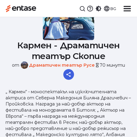
BG
Кармен - Драматичен
театър Скопие
от
Драматичен театър Русе
70 минути
hourglass_empty
„ Кармен“ - моноспектакъл на изключителната
актриса от Северна Македония Биляна Драгичевич –
Пройковска. Награда за най-добър актьор на
фестивала на монодрамата в Битоля; „ Актьор на
Европа“ – първа награда на международния
театрален фестивал в Ресен; най-добър актьор,
най-добро представление и най-добър режисьор на
фестивала „ Македонско културно лято“, Албания