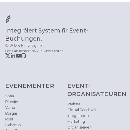
Integréiert System fir Event-
Buchungen.
© 2026 Entase, Inc.
Dës Säit benotzt reCAPTCHA Schutz.
EVENEMENTER
EVENT-
ORGANISATEUREN
Sofia
Plovdiv
Präisser
Varna
Global Reechwäit
Burgas
Integratioun
Ruse
Marketing
Gabrovo
Organiséieren